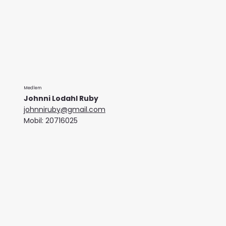
Medlem
Johnni Lodahl Ruby
johnniruby@gmail.com
Mobil: 20716025