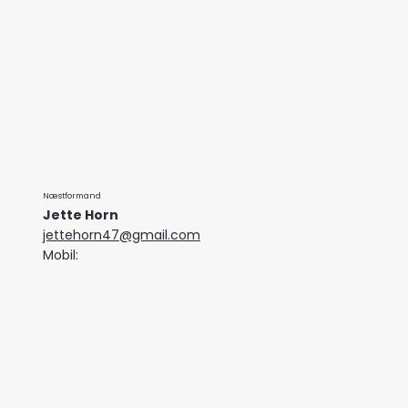
Næstformand
Jette Horn
jettehorn47@gmail.com
Mobil: