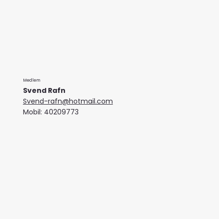
Medlem
Svend Rafn
Svend-rafn@hotmail.com
Mobil: 40209773