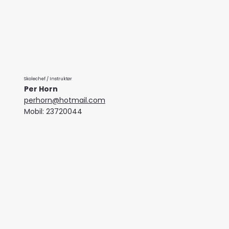
Skolechef / Instruktør
Per Horn
perhorn@hotmail.com
Mobil: 23720044